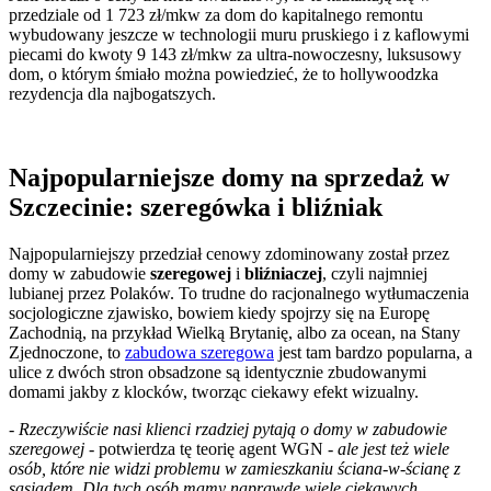
przedziale od 1 723 zł/mkw za dom do kapitalnego remontu
wybudowany jeszcze w technologii muru pruskiego i z kaflowymi
piecami do kwoty 9 143 zł/mkw za ultra-nowoczesny, luksusowy
dom, o którym śmiało można powiedzieć, że to hollywoodzka
rezydencja dla najbogatszych.
Najpopularniejsze domy na sprzedaż w
Szczecinie: szeregówka i bliźniak
Najpopularniejszy przedział cenowy zdominowany został przez
domy w zabudowie
szeregowej
i
bliźniaczej
, czyli najmniej
lubianej przez Polaków. To trudne do racjonalnego wytłumaczenia
socjologiczne zjawisko, bowiem kiedy spojrzy się na Europę
Zachodnią, na przykład Wielką Brytanię, albo za ocean, na Stany
Zjednoczone, to
zabudowa szeregowa
jest tam bardzo popularna, a
ulice z dwóch stron obsadzone są identycznie zbudowanymi
domami jakby z klocków, tworząc ciekawy efekt wizualny.
- Rzeczywiście nasi klienci rzadziej pytają o domy w zabudowie
szeregowej
- potwierdza tę teorię agent WGN
- ale jest też wiele
osób, które nie widzi problemu w zamieszkaniu ściana-w-ścianę z
sąsiadem. Dla tych osób mamy naprawdę wiele ciekawych