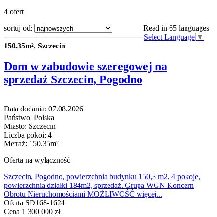
4 ofert
sortuj od:
Read in 65 languages
Select Language
▼
150.35m²
,
Szczecin
Dom w zabudowie szeregowej na
sprzedaż Szczecin, Pogodno
Data dodania: 07.08.2026
Państwo: Polska
Miasto: Szczecin
Liczba pokoi: 4
Metraż: 150.35m²
Oferta na wyłączność
Szczecin, Pogodno, powierzchnia budynku 150,3 m2, 4 pokoje,
powierzchnia działki 184m2, sprzedaż. Grupa WGN Koncern
Obrotu Nieruchomościami MOŻLIWOŚĆ
więcej
...
Oferta SD168-1624
Cena
1 300 000 zł