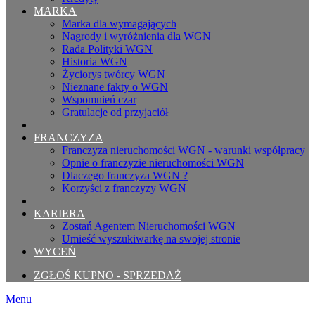
MARKA
Marka dla wymagających
Nagrody i wyróżnienia dla WGN
Rada Polityki WGN
Historia WGN
Życiorys twórcy WGN
Nieznane fakty o WGN
Wspomnień czar
Gratulacje od przyjaciół
FRANCZYZA
Franczyza nieruchomości WGN - warunki współpracy
Opnie o franczyzie nieruchomości WGN
Dlaczego franczyza WGN ?
Korzyści z franczyzy WGN
KARIERA
Zostań Agentem Nieruchomości WGN
Umieść wyszukiwarkę na swojej stronie
WYCEŃ
ZGŁOŚ KUPNO - SPRZEDAŻ
Menu