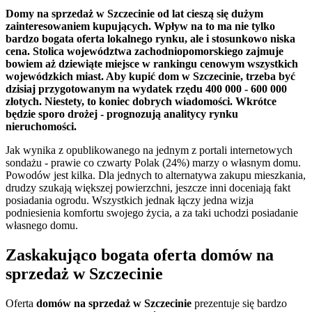
Domy na sprzedaż w Szczecinie od lat cieszą się dużym
zainteresowaniem kupujących. Wpływ na to ma nie tylko
bardzo bogata oferta lokalnego rynku, ale i stosunkowo niska
cena. Stolica województwa zachodniopomorskiego zajmuje
bowiem aż dziewiąte miejsce w rankingu cenowym wszystkich
wojewódzkich miast. Aby kupić dom w Szczecinie, trzeba być
dzisiaj przygotowanym na wydatek rzędu 400 000 - 600 000
złotych. Niestety, to koniec dobrych wiadomości. Wkrótce
będzie sporo drożej - prognozują analitycy rynku
nieruchomości.
Jak wynika z opublikowanego na jednym z portali internetowych
sondażu - prawie co czwarty Polak (24%) marzy o własnym domu.
Powodów jest kilka. Dla jednych to alternatywa zakupu mieszkania,
drudzy szukają większej powierzchni, jeszcze inni doceniają fakt
posiadania ogrodu. Wszystkich jednak łączy jedna wizja
podniesienia komfortu swojego życia, a za taki uchodzi posiadanie
własnego domu.
Zaskakująco bogata oferta domów na
sprzedaż w Szczecinie
Oferta
domów na sprzedaż w Szczecinie
prezentuje się bardzo