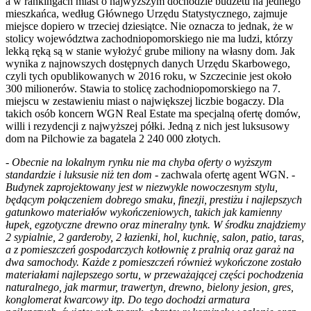
a w rankingach miast o najwyższym dochodzie budżetu na jednego
mieszkańca, według Głównego Urzędu Statystycznego, zajmuje
miejsce dopiero w trzeciej dziesiątce. Nie oznacza to jednak, że w
stolicy województwa zachodniopomorskiego nie ma ludzi, którzy
lekką ręką są w stanie wyłożyć grube miliony na własny dom. Jak
wynika z najnowszych dostępnych danych Urzędu Skarbowego,
czyli tych opublikowanych w 2016 roku, w Szczecinie jest około
300 milionerów. Stawia to stolicę zachodniopomorskiego na 7.
miejscu w zestawieniu miast o największej liczbie bogaczy. Dla
takich osób koncern WGN Real Estate ma specjalną ofertę domów,
willi i rezydencji z najwyższej półki. Jedną z nich jest luksusowy
dom na Pilchowie za bagatela 2 240 000 złotych.
- Obecnie na lokalnym rynku nie ma chyba oferty o wyższym
standardzie i luksusie niż ten dom
- zachwala ofertę agent WGN.
-
Budynek zaprojektowany jest w niezwykle nowoczesnym stylu,
będącym połączeniem dobrego smaku, finezji, prestiżu i najlepszych
gatunkowo materiałów wykończeniowych, takich jak kamienny
łupek, egzotyczne drewno oraz mineralny tynk. W środku znajdziemy
2 sypialnie, 2 garderoby, 2 łazienki, hol, kuchnię, salon, patio, taras,
a z pomieszczeń gospodarczych kotłownię z pralnią oraz garaż na
dwa samochody. Każde z pomieszczeń również wykończone zostało
materiałami najlepszego sortu, w przeważającej części pochodzenia
naturalnego, jak marmur, trawertyn, drewno, bielony jesion, gres,
konglomerat kwarcowy itp. Do tego dochodzi armatura