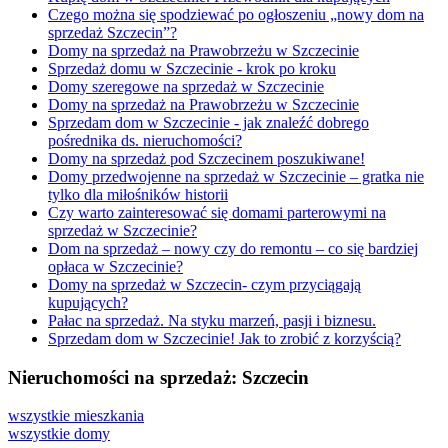
Czego można się spodziewać po ogłoszeniu „nowy dom na
sprzedaż Szczecin”?
Domy na sprzedaż na Prawobrzeżu w Szczecinie
Sprzedaż domu w Szczecinie - krok po kroku
Domy szeregowe na sprzedaż w Szczecinie
Domy na sprzedaż na Prawobrzeżu w Szczecinie
Sprzedam dom w Szczecinie - jak znaleźć dobrego
pośrednika ds. nieruchomości?
Domy na sprzedaż pod Szczecinem poszukiwane!
Domy przedwojenne na sprzedaż w Szczecinie – gratka nie
tylko dla miłośników historii
Czy warto zainteresować się domami parterowymi na
sprzedaż w Szczecinie?
Dom na sprzedaż – nowy czy do remontu – co się bardziej
opłaca w Szczecinie?
Domy na sprzedaż w Szczecin- czym przyciągają
kupujących?
Pałac na sprzedaż. Na styku marzeń, pasji i biznesu.
Sprzedam dom w Szczecinie! Jak to zrobić z korzyścią?
Nieruchomości na sprzedaż: Szczecin
wszystkie mieszkania
wszystkie domy