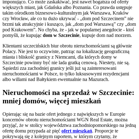
imponująco. Co może zaskakiwać, jest nawet bogatsza od oferty
większych miast, jak Gdańska albo Poznania. Co prawda ustępuje
takim ośrodkom biznesowo-kulturalnym jak Warszawa, Kraków
czy Wrocław, ale co tu dużo ukrywać - „dom pod Szczecinem” nie
brzmi tak atrakcyjnie i kusząco, jak „dom pod Warszawą” czy „dom
pod Krakowem”. No chyba, że - jak w popularnej anegdocie - ktoś
pomyśli, że kupując
dom w Szczecinie
, kupuje dom nad morzem.
Klientami szczecińskich biur obrotu nieruchomościami są głównie
Polacy. Nie jest to oczywiste, patrząc na lokalizację geograficzną
miasta i bliskość granicy z Niemcami, dla których domy w
Szczecinie powinny być nie lada gratką cenową. Niestety, nie są.
Sąsiedzi zza zachodniej granicy jeśli już są zainteresowani
nieruchomościami w Polsce, to tylko luksusowymi rezydencjami
albo willami nad Bałtykiem ewentualnie na Mazurach.
Nieruchomości na sprzedaż w Szczecinie:
mniej domów, więcej mieszkań
Opierając się na bazie ofert jednego z największych w Europie
koncernów obrotu nieruchomościami WGN Real Estate, można
przyjąć, że w stolicy województwa zachodniopomorskiego na jedną
ofertę domu przypada aż pięć
ofert mieszkań
. Proporcje te
pokrywają się z kolejnym raportem, w którym czytamy, że