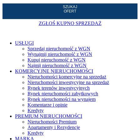
SZUKAJ
OFERT
ZGŁOŚ KUPNO SPRZEDAŻ
USŁUGI
Sprzedaj nieruchomość z WGN
Wynajmij nieruchomość z WGN
Kupuj nieruchomość z WGN
Najmij nieruchomość z WGN
KOMERCYJNE NIERUCHOMOŚCI
Nieruchomości komercyjne na sprzedaż
Nieruchomości inwestycyjne na sprzedaż
Rynek terenów inwestycyjnych
Rynek nieruchomości zabytkowych
Rynek nieruchomości na wynajem
Komentarze i opinie
Kredyty
PREMIUM NIERUCHOMOŚCI
Nieruchomości Premium
Apartamenty i Rezydencje
Kredyty
MARKA