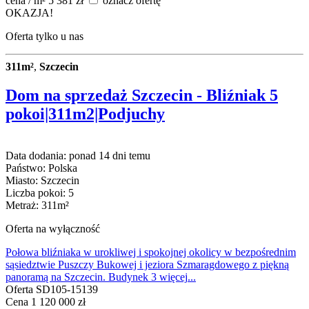
cena / m² 5 381 zł
oznacz ofertę
OKAZJA!
Oferta tylko u nas
311m²
,
Szczecin
Dom na sprzedaż Szczecin - Bliźniak 5
pokoi|311m2|Podjuchy
Data dodania: ponad 14 dni temu
Państwo: Polska
Miasto: Szczecin
Liczba pokoi: 5
Metraż: 311m²
Oferta na wyłączność
Połowa bliźniaka w urokliwej i spokojnej okolicy w bezpośrednim
sąsiedztwie Puszczy Bukowej i jeziora Szmaragdowego z piękną
panoramą na Szczecin. Budynek 3
więcej
...
Oferta SD105-15139
Cena
1 120 000 zł