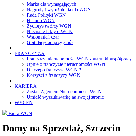
Marka dla wymagających
Nagrody i wyróżnienia dla WGN
Rada Polityki WGN
Historia WGN
Życiorys twórcy WGN
Nieznane fakty o WGN
Wspomnień czar
Gratulacje od przyjaciół
FRANCZYZA
Franczyza nieruchomości WGN - warunki współpracy
Opnie o franczyzie nieruchomości WGN
Dlaczego franczyza WGN ?
Korzyści z franczyzy WGN
KARIERA
Zostań Agentem Nieruchomości WGN
Umieść wyszukiwarkę na swojej stronie
WYCEŃ
Biura WGN
Domy na Sprzedaż, Szczecin