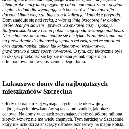
latem grube mury dają przyjemny chłód, natomiast zimą - przytulne
ciepło. To dom dla wymagających koneserów, którzy potrafią
docenić klimat wnętrza, bajeczną lokalizację i kontakt z przyrodą.
Dom znajduje się
nad rzeką, z własną linią brzegową i w okolicy
lasów. Jednym słowem - prawdziwa enklawa ciszy i spokoju.
Budynek składa się z ośmiu pokoi i zagospodarowanego poddasza.
Nieruchomość doskonale nadaje się nie tylko do zamieszkania, ale i
na prowadzenie działalności gospodarczej związanej ze sportami
oraz agroturystyką, takich jak kajakarstwo, wędkarstwo,
grzybiarstwo a także sporty rowerowe.
O tym, czy faktycznie była
to okazja, przekonać się będzie można jednak dopiero po
odremontowaniu i wyposażeniu całego domu.
Luksusowe domy dla najbogatszych
mieszkańców Szczecina
Oferty dla najbardziej wymagających i - nie ukrywajmy -
najbogatszych mieszkańców są tak samo rzadkie, jak okazje
cenowe. Na domy w cenach zaczynających się od półtora miliona
złotych wzwyż nie ma wielu chętnych. Tym bardziej w Szczecinie,
który nie uchodzi za znaczący ośrodek biznesowy na mapie Polski,